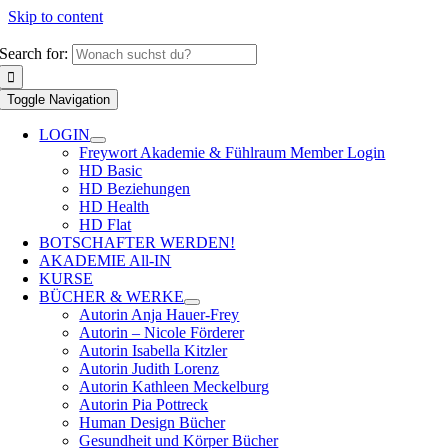
Skip to content
Search for:
Toggle Navigation
LOGIN
Freywort Akademie & Fühlraum Member Login
HD Basic
HD Beziehungen
HD Health
HD Flat
BOTSCHAFTER WERDEN!
AKADEMIE All-IN
KURSE
BÜCHER & WERKE
Autorin Anja Hauer-Frey
Autorin – Nicole Förderer
Autorin Isabella Kitzler
Autorin Judith Lorenz
Autorin Kathleen Meckelburg
Autorin Pia Pottreck
Human Design Bücher
Gesundheit und Körper Bücher