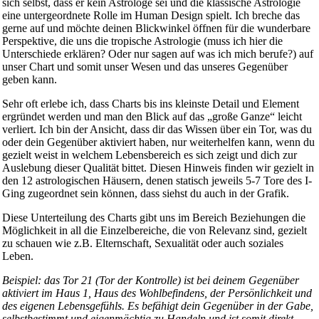
sich selbst, dass er kein Astrologe sei und die klassische Astrologie
eine untergeordnete Rolle im Human Design spielt. Ich breche das
gerne auf und möchte deinen Blickwinkel öffnen für die wunderbare
Perspektive, die uns die tropische Astrologie (muss ich hier die
Unterschiede erklären? Oder nur sagen auf was ich mich berufe?) auf
unser Chart und somit unser Wesen und das unseres Gegenüber
geben kann.
Sehr oft erlebe ich, dass Charts bis ins kleinste Detail und Element
ergründet werden und man den Blick auf das „große Ganze“ leicht
verliert. Ich bin der Ansicht, dass dir das Wissen über ein Tor, was du
oder dein Gegenüber aktiviert haben, nur weiterhelfen kann, wenn du
gezielt weist in welchem Lebensbereich es sich zeigt und dich zur
Auslebung dieser Qualität bittet. Diesen Hinweis finden wir gezielt in
den 12 astrologischen Häusern, denen statisch jeweils 5-7 Tore des I-
Ging zugeordnet sein können, dass siehst du auch in der Grafik.
Diese Unterteilung des Charts gibt uns im Bereich Beziehungen die
Möglichkeit in all die Einzelbereiche, die von Relevanz sind, gezielt
zu schauen wie z.B. Elternschaft, Sexualität oder auch soziales
Leben.
Beispiel: das Tor 21 (Tor der Kontrolle) ist bei deinem Gegenüber
aktiviert im Haus 1, Haus des Wohlbefindens, der Persönlichkeit und
des eigenen Lebensgefühls. Es befähigt dein Gegenüber in der Gabe,
selbstbestimmt und eigenmächtig zu Handeln und ist somit direkt