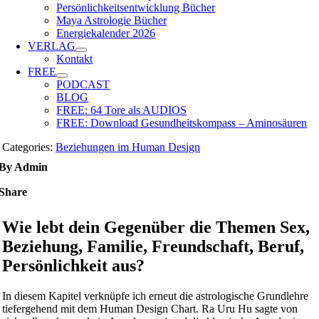
Persönlichkeitsentwicklung Bücher
Maya Astrologie Bücher
Energiekalender 2026
VERLAG
Kontakt
FREE
PODCAST
BLOG
FREE: 64 Tore als AUDIOS
FREE: Download Gesundheitskompass – Aminosäuren
Categories:
Beziehungen im Human Design
By Admin
Share
Wie lebt dein Gegenüber die Themen Sex,
Beziehung, Familie, Freundschaft, Beruf,
Persönlichkeit aus?
In diesem Kapitel verknüpfe ich erneut die astrologische Grundlehre
tiefergehend mit dem Human Design Chart. Ra Uru Hu sagte von