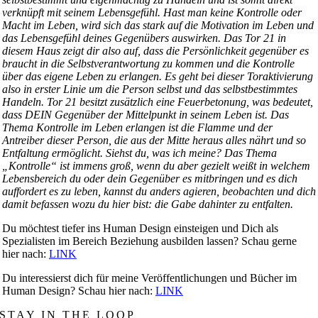
verknüpft mit seinem Lebensgefühl. Hast man keine Kontrolle oder
Macht im Leben, wird sich das stark auf die Motivation im Leben und
das Lebensgefühl deines Gegenübers auswirken. Das Tor 21 in
diesem Haus zeigt dir also auf, dass die Persönlichkeit gegenüber es
braucht in die Selbstverantwortung zu kommen und die Kontrolle
über das eigene Leben zu erlangen. Es geht bei dieser Toraktivierung
also in erster Linie um die Person selbst und das selbstbestimmtes
Handeln. Tor 21 besitzt zusätzlich eine Feuerbetonung, was bedeutet,
dass DEIN Gegenüber der Mittelpunkt in seinem Leben ist. Das
Thema Kontrolle im Leben erlangen ist die Flamme und der
Antreiber dieser Person, die aus der Mitte heraus alles nährt und so
Entfaltung ermöglicht. Siehst du, was ich meine? Das Thema
„Kontrolle“ ist immens groß, wenn du aber gezielt weißt in welchem
Lebensbereich du oder dein Gegenüber es mitbringen und es dich
auffordert es zu leben, kannst du anders agieren, beobachten und dich
damit befassen wozu du hier bist: die Gabe dahinter zu entfalten.
Du möchtest tiefer ins Human Design einsteigen und Dich als
Spezialisten im Bereich Beziehung ausbilden lassen? Schau gerne
hier nach:
LINK
Du interessierst dich für meine Veröffentlichungen und Bücher im
Human Design? Schau hier nach:
LINK
STAY IN THE LOOP