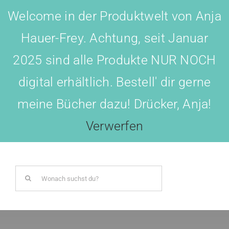
Skip
Welcome in der Produktwelt von Anja
to
Hauer-Frey. Achtung, seit Januar
content
2025 sind alle Produkte NUR NOCH
digital erhältlich. Bestell' dir gerne
meine Bücher dazu! Drücker, Anja!
Toggl
Navig
Verwerfen
LOGIN
Search
BOTSCHAFTER WERDEN!
for:
AKADEMIE All-IN