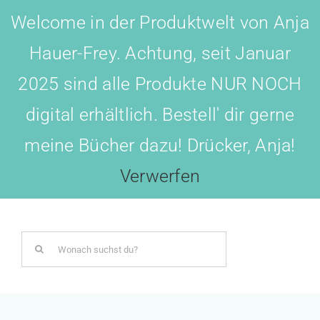
Skip
Welcome in der Produktwelt von Anja
to
Hauer-Frey. Achtung, seit Januar
content
2025 sind alle Produkte NUR NOCH
digital erhältlich. Bestell' dir gerne
meine Bücher dazu! Drücker, Anja!
Toggl
Navig
Verwerfen
LOGIN
Search
BOTSCHAFTER WERDEN!
for:
AKADEMIE All-IN