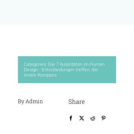
KURSE
BÜCHER & WERKE
VERLAG
Categories:
Die 7 Autoritäten im Human
Design - Entscheidungen treffen, der
FREE
innere Kompass
By Admin
Share