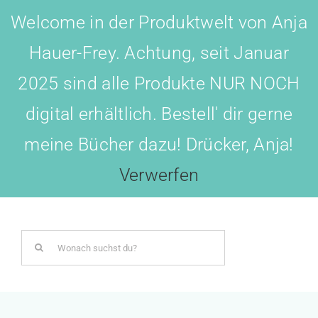
Skip
Welcome in der Produktwelt von Anja
to
Hauer-Frey. Achtung, seit Januar
content
2025 sind alle Produkte NUR NOCH
digital erhältlich. Bestell' dir gerne
meine Bücher dazu! Drücker, Anja!
Toggl
Navig
Verwerfen
LOGIN
Search
BOTSCHAFTER WERDEN!
for:
AKADEMIE All-IN