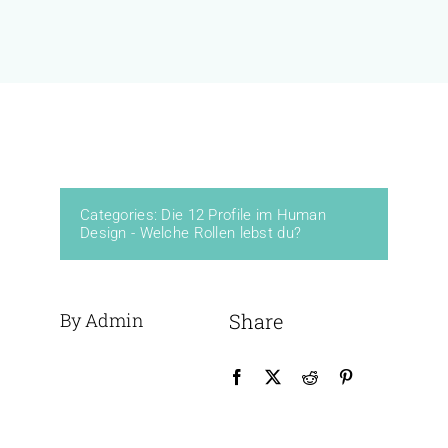
KURSE
BÜCHER & WERKE
VERLAG
Categories:
Die 12 Profile im Human
Design - Welche Rollen lebst du?
FREE
By Admin
Share