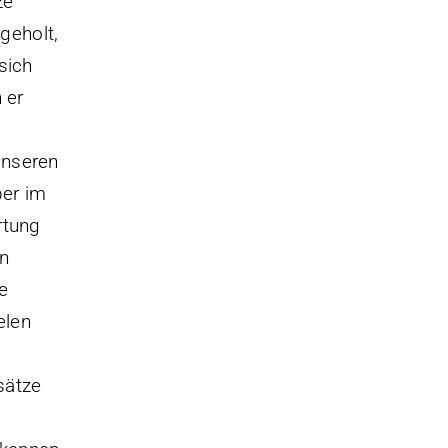
ze
geholt,
sich
 er
unseren
ber im
rtung
en
e
elen
sätze