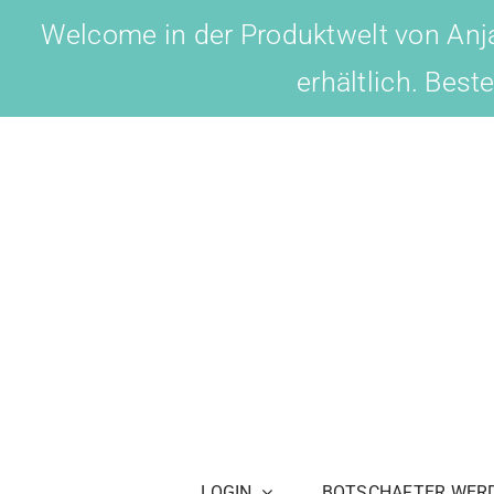
Skip
Welcome in der Produktwelt von Anja
to
erhältlich. Best
content
LOGIN
BOTSCHAFTER WER