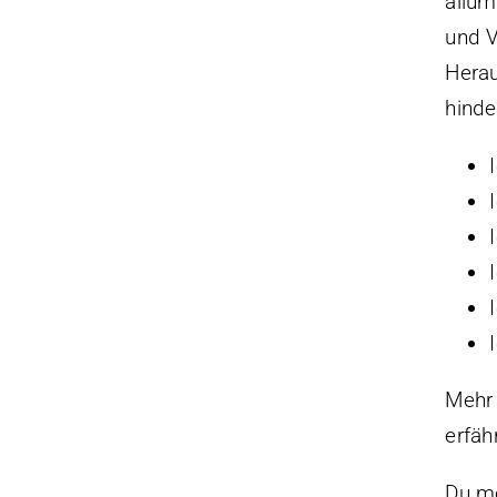
allum
und V
Herau
hinde
Mehr 
erfäh
Du mö