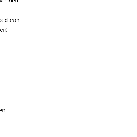
rkennen
s daran
en:
en,