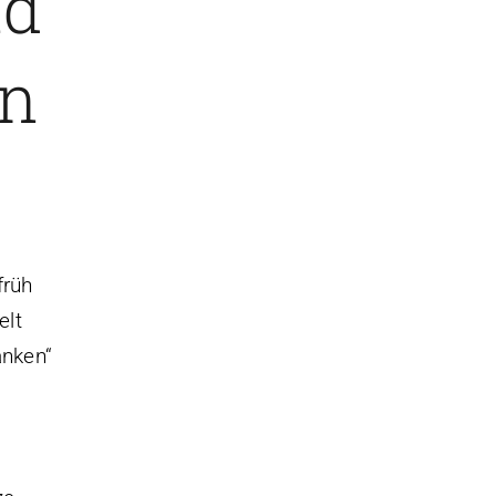
nd
en
früh
elt
anken“