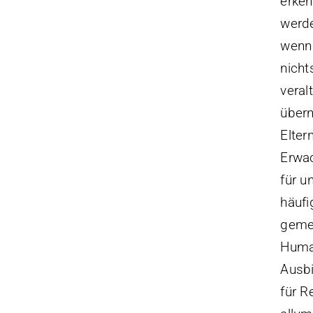
erken
werde
wenn 
nicht
veral
übern
Elter
Erwac
für u
häufi
gemei
Huma
Ausbi
für R