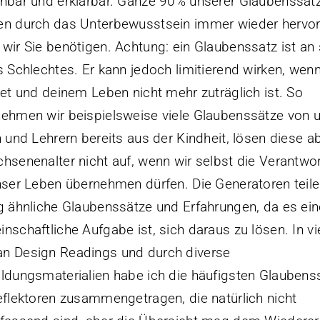
nbar und erklärbar. Ganze 90% unserer Glaubenssät
n durch das Unterbewusstsein immer wieder hervor
wir Sie benötigen. Achtung: ein Glaubenssatz ist an 
s Schlechtes. Er kann jedoch limitierend wirken, wenn
tet und deinem Leben nicht mehr zuträglich ist. So
ehmen wir beispielsweise viele Glaubenssätze von 
n und Lehrern bereits aus der Kindheit, lösen diese a
hsenenalter nicht auf, wenn wir selbst die Verantwo
nser Leben übernehmen dürfen. Die Generatoren teil
g ähnliche Glaubenssätze und Erfahrungen, da es ein
nschaftliche Aufgabe ist, sich daraus zu lösen. In vi
n Design Readings und durch diverse
ldungsmaterialien habe ich die häufigsten Glaubens
eflektoren zusammengetragen, die natürlich nicht