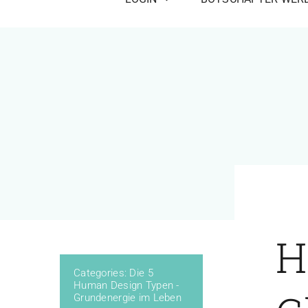
H
Categories:
Die 5
Human Design Typen -
Grundenergie im Leben