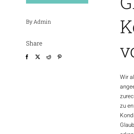
G
K
By Admin
v
Share
Wir a
angee
zurec
zu en
Kondi
Glaub