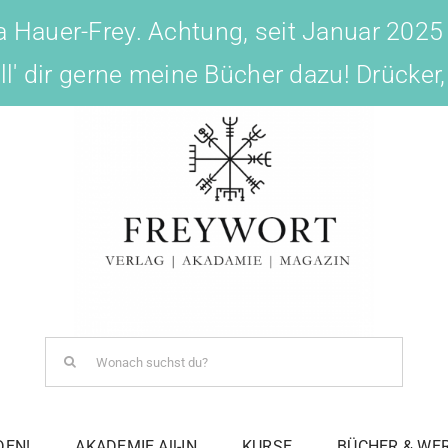
 Hauer-Frey. Achtung, seit Januar 2025
ell' dir gerne meine Bücher dazu! Drücker
Search
for:
DEN!
AKADEMIE All-IN
KURSE
BÜCHER & WE