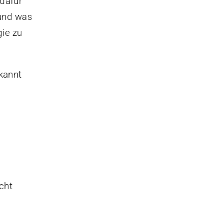
dafür
 und was
gie zu
kannt
cht