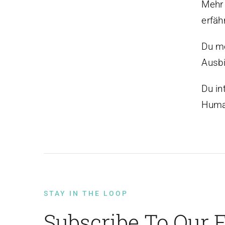
Mehr 
erfäh
Du mö
Ausbi
Du in
Huma
STAY IN THE LOOP
Subscribe To Our 