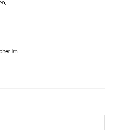
en,
ücher im