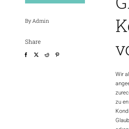
G
K
By Admin
v
Share
Wir a
angee
zurec
zu en
Kondi
Glaub