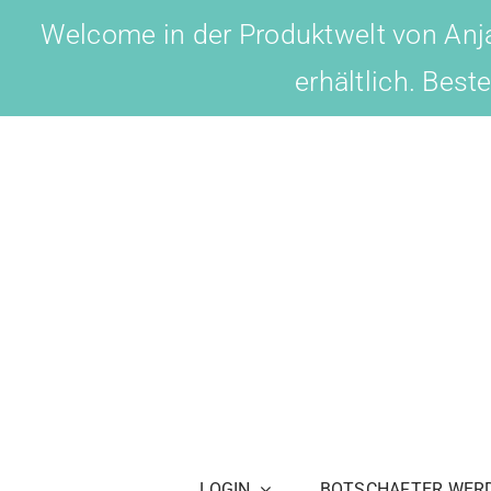
Skip
Welcome in der Produktwelt von Anja
to
erhältlich. Best
content
LOGIN
BOTSCHAFTER WER