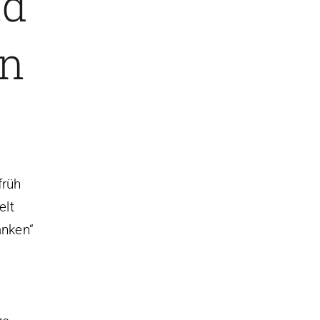
nd
en
früh
elt
anken“