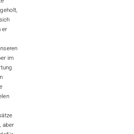
ze
geholt,
sich
 er
unseren
ber im
rtung
en
e
elen
sätze
, aber