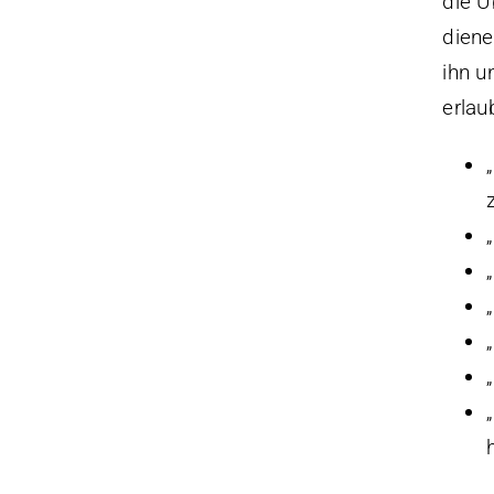
die Ü
diene
ihn u
erlau