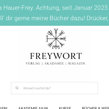
 Hauer-Frey. Achtung, seit Januar 2025
ell' dir gerne meine Bücher dazu! Drücker
Search
for:
DEN!
AKADEMIE All-IN
KURSE
BÜCHER & WE