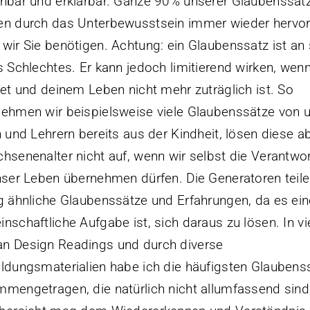
nbar und erklärbar. Ganze 90% unserer Glaubenssät
n durch das Unterbewusstsein immer wieder hervor
wir Sie benötigen. Achtung: ein Glaubenssatz ist an 
s Schlechtes. Er kann jedoch limitierend wirken, wenn
tet und deinem Leben nicht mehr zuträglich ist. So
ehmen wir beispielsweise viele Glaubenssätze von 
n und Lehrern bereits aus der Kindheit, lösen diese a
hsenenalter nicht auf, wenn wir selbst die Verantwo
nser Leben übernehmen dürfen. Die Generatoren teil
g ähnliche Glaubenssätze und Erfahrungen, da es ein
nschaftliche Aufgabe ist, sich daraus zu lösen. In vi
n Design Readings und durch diverse
ldungsmaterialien habe ich die häufigsten Glaubens
mengetragen, die natürlich nicht allumfassend sind