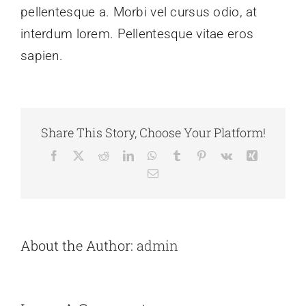
pellentesque a. Morbi vel cursus odio, at
interdum lorem. Pellentesque vitae eros
sapien.
Share This Story, Choose Your Platform!
Facebook
X
Reddit
LinkedIn
WhatsApp
Tumblr
Pinterest
Vk
Xing
Email
About the Author:
admin