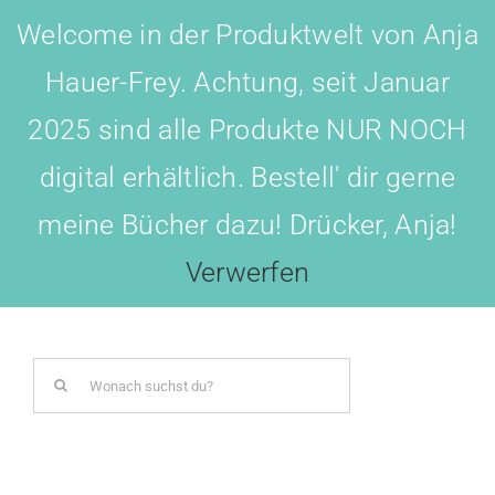
Skip
Welcome in der Produktwelt von Anja
to
Hauer-Frey. Achtung, seit Januar
content
2025 sind alle Produkte NUR NOCH
digital erhältlich. Bestell' dir gerne
meine Bücher dazu! Drücker, Anja!
Toggl
Navig
Verwerfen
LOGIN
Search
BOTSCHAFTER WERDEN!
for:
AKADEMIE All-IN