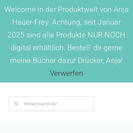
Skip
Welcome in der Produktwelt von Anja
to
Hauer-Frey. Achtung, seit Januar
content
2025 sind alle Produkte NUR NOCH
digital erhältlich. Bestell' dir gerne
meine Bücher dazu! Drücker, Anja!
Toggl
Navig
Verwerfen
LOGIN
Search
BOTSCHAFTER WERDEN!
for:
AKADEMIE All-IN