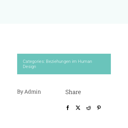
KURSE
BÜCHER & WERKE
VERLAG
Categories:
Beziehungen im Human
Design
FREE
By Admin
Share