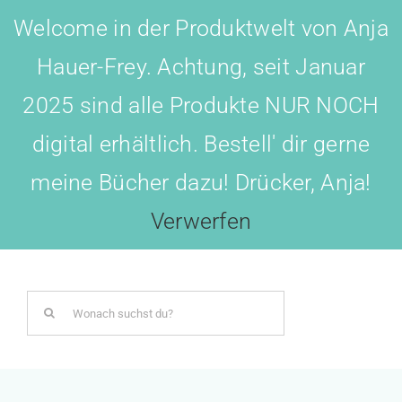
Skip
Welcome in der Produktwelt von Anja
to
Hauer-Frey. Achtung, seit Januar
content
2025 sind alle Produkte NUR NOCH
digital erhältlich. Bestell' dir gerne
meine Bücher dazu! Drücker, Anja!
Toggl
Navig
Verwerfen
LOGIN
Search
BOTSCHAFTER WERDEN!
for:
AKADEMIE All-IN