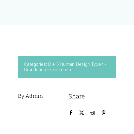
KURSE
BÜCHER & WERKE
VERLAG
Categories:
Die 5 Human Design Typen -
Grundenergie im Leben
FREE
By Admin
Share