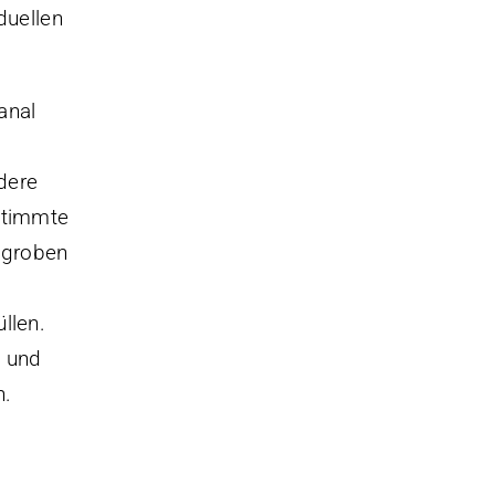
duellen
anal
dere
estimmte
r groben
llen.
e und
n.