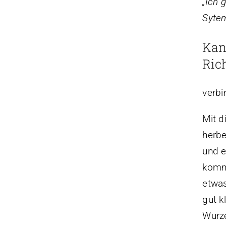
„Ich 
Sytem
Kan
Ric
verbi
Mit d
herbe
und e
kommt
etwas
gut k
Wurze