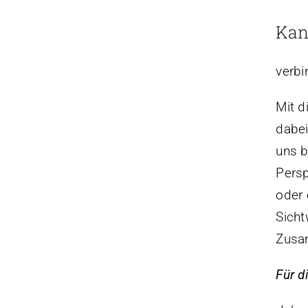
Kan
verbi
Mit d
dabe
uns b
Persp
oder 
Sicht
Zusa
Für di