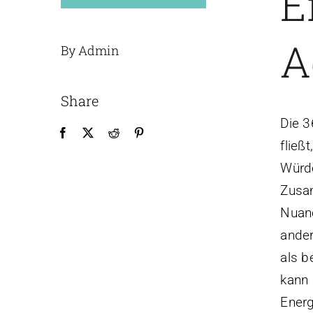
E
A
By Admin
Share
Die 3
fließ
Würd
Zusa
Nuanc
ander
als b
kann 
Energ