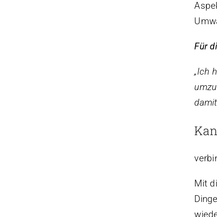
Aspek
Umwäl
Für di
„Ich 
umzuw
damit
Kan
verbi
Mit d
Dinge
wiede