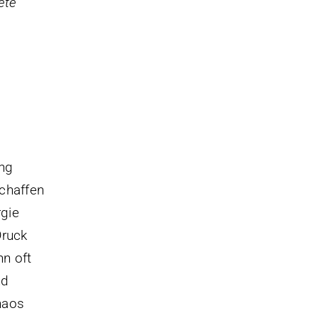
ete
ung
schaffen
gie
Druck
n oft
nd
haos