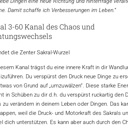
gebe Dingen eine neue Richtung und hinterfrage veralt
e. Damit schaffe ich Verbesserungen im Leben.“
al 3-60 Kanal des Chaos und
htungswechsels
ndet die Zenter Sakral-Wurzel
iesem Kanal trägst du eine innere Kraft in dir Wandl
izuführen. Du verspürst den Druck neue Dinge zu er
twas von Grund auf „umzuwälzen“. Diese starke Ener
 in Schüben zu dir d.h. du verspürst ruckartig den 
 zu verändern in deinem Leben oder Dingen. Das kan
lappen, weil die Druck- und Motorkraft des Sakrals u
l dich unterstützen. Es kann aber auch durch den C