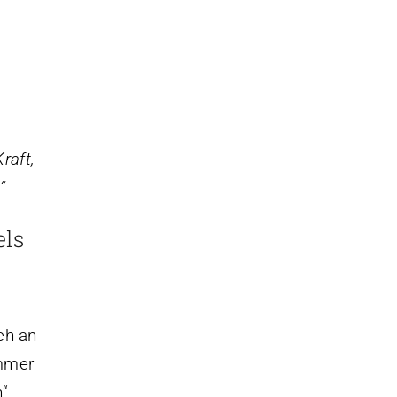
raft,
“
els
ch an
immer
n“