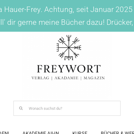
 Hauer-Frey. Achtung, seit Januar 2025
ell' dir gerne meine Bücher dazu! Drücker
Search
for:
DEN!
AKADEMIE All-IN
KURSE
BÜCHER & WE