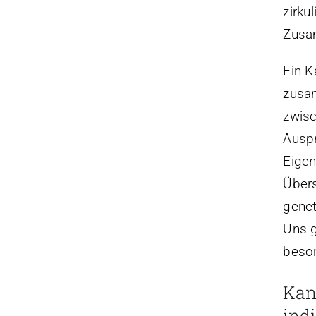
zirku
Zusa
Ein K
zusam
zwisc
Auspr
Eigen
Übers
genet
Uns g
beso
Kana
ind