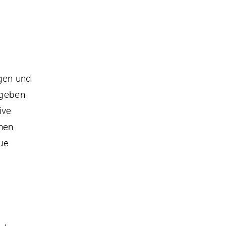
gen und
 geben
ive
onen
ue