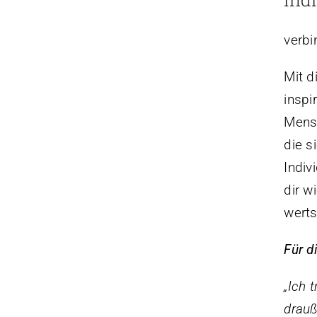
verbi
Mit d
inspi
Mensc
die s
Indiv
dir w
werts
Für di
„Ich 
drauß