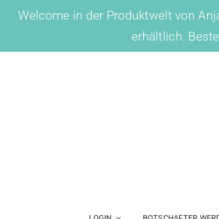
Skip
Welcome in der Produktwelt von Anja
to
erhältlich. Best
content
LOGIN
BOTSCHAFTER WER