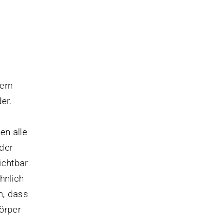
n
ern
der.
n alle
der
ichtbar
hnlich
n, dass
örper