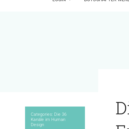
D
Categories:
Die 36
Kanäle im Human
Design