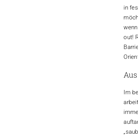
in fe
möcht
wenn 
out! 
Barri
Orien
Aus
Im be
arbei
immer
aufta
„saub