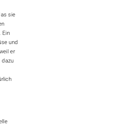
das sie
en
 Ein
müse und
weil er
n dazu
rlich
elle