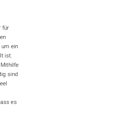
 für
hen
s um ein
t ist.
Mithilfe
tig sind
eel
dass es