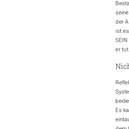
Besta
seine
der A
ist e
SEIN 
er tut
Nic
Refle
Syste
bedie
Es ka
einta
dem 