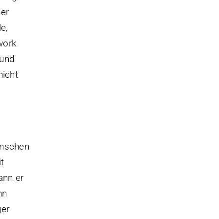
 er
e,
work
 und
nicht
enschen
t
ann er
hn
ger