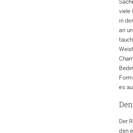
Sache
viele
in de
an un
tauch
Weish
Chamä
Bedin
Form 
es au
Den
Der R
den e