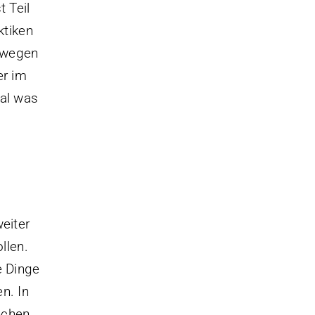
t Teil
ktiken
eswegen
er im
gal was
eiter
llen.
e Dinge
n. In
echen