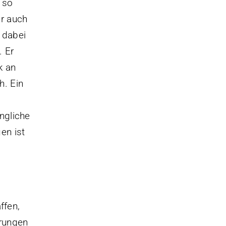
n so
er auch
n dabei
. Er
k an
h. Ein
ngliche
en ist
ffen,
hrungen