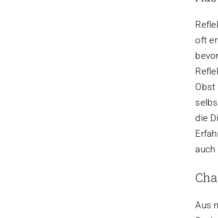
Refle
oft e
bevor
Refle
Obst 
selbs
die D
Erfah
auch 
Cha
Aus m