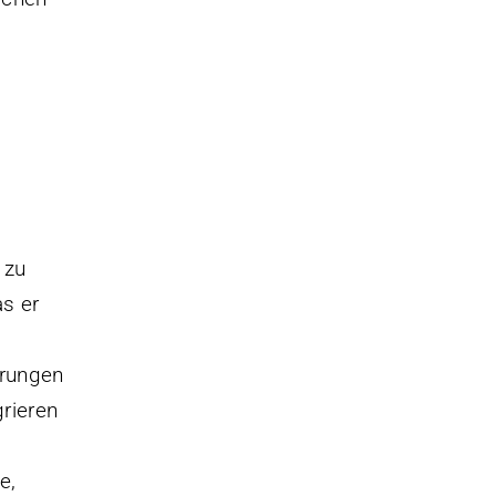
 zu
as er
hrungen
grieren
e,