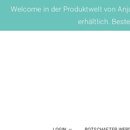
Skip
Welcome in der Produktwelt von Anja
to
erhältlich. Best
content
LOGIN
BOTSCHAFTER WER