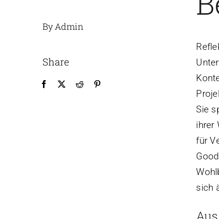
B
By Admin
Refle
Share
Unter
Konte
Proje
Sie s
ihrer
für V
Good
Wohlb
sich 
Aus