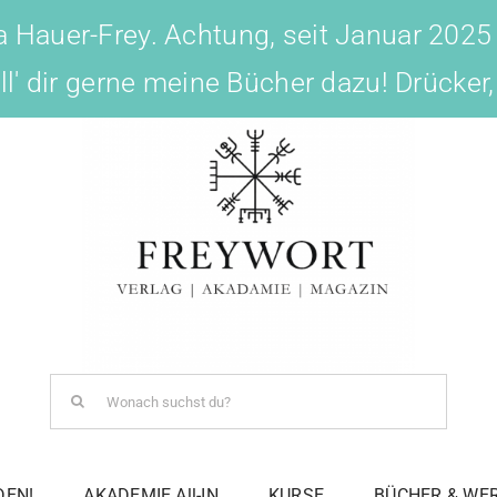
 Hauer-Frey. Achtung, seit Januar 2025
ell' dir gerne meine Bücher dazu! Drücker
Search
for:
DEN!
AKADEMIE All-IN
KURSE
BÜCHER & WE