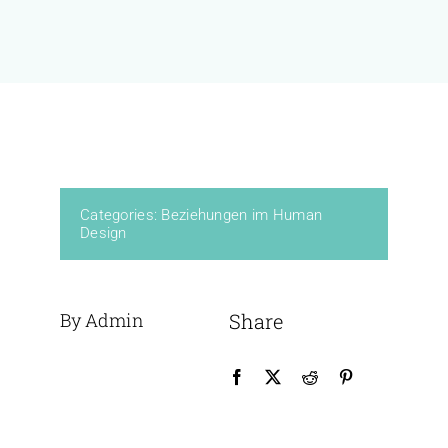
KURSE
BÜCHER & WERKE
VERLAG
Categories:
Beziehungen im Human
Design
FREE
By Admin
Share