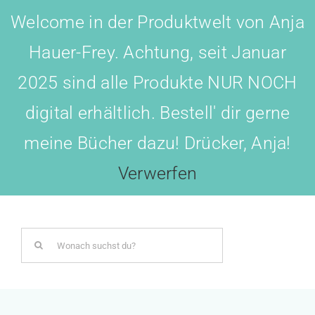
Skip
Welcome in der Produktwelt von Anja
to
Hauer-Frey. Achtung, seit Januar
content
2025 sind alle Produkte NUR NOCH
digital erhältlich. Bestell' dir gerne
meine Bücher dazu! Drücker, Anja!
Toggl
Navig
Verwerfen
LOGIN
Search
BOTSCHAFTER WERDEN!
for:
AKADEMIE All-IN