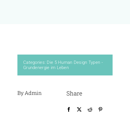
KURSE
BÜCHER & WERKE
VERLAG
Categories:
Die 5 Human Design Typen -
Grundenergie im Leben
FREE
By Admin
Share