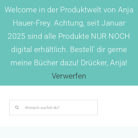
Skip
Welcome in der Produktwelt von Anja
to
Hauer-Frey. Achtung, seit Januar
content
2025 sind alle Produkte NUR NOCH
digital erhältlich. Bestell' dir gerne
meine Bücher dazu! Drücker, Anja!
Toggl
Navig
Verwerfen
LOGIN
Search
BOTSCHAFTER WERDEN!
for:
AKADEMIE All-IN