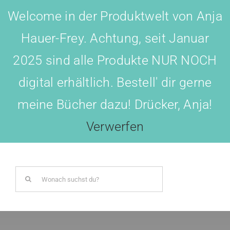
Skip
Welcome in der Produktwelt von Anja
to
Hauer-Frey. Achtung, seit Januar
content
2025 sind alle Produkte NUR NOCH
digital erhältlich. Bestell' dir gerne
meine Bücher dazu! Drücker, Anja!
Toggl
Navig
Verwerfen
LOGIN
Search
BOTSCHAFTER WERDEN!
for:
AKADEMIE All-IN