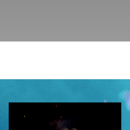
KURSE
BÜCHER & WERKE
VERLAG
FREE