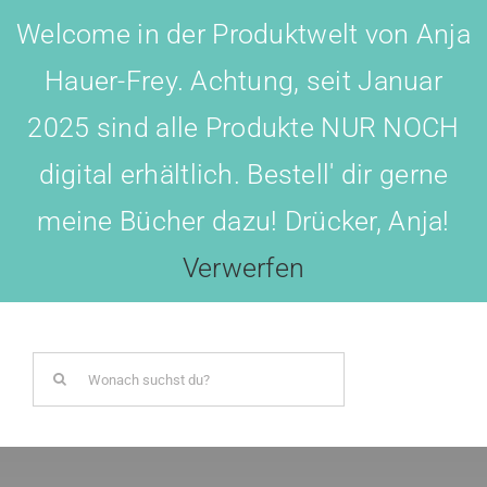
Skip
Welcome in der Produktwelt von Anja
to
Hauer-Frey. Achtung, seit Januar
content
2025 sind alle Produkte NUR NOCH
digital erhältlich. Bestell' dir gerne
meine Bücher dazu! Drücker, Anja!
Toggl
Navig
Verwerfen
LOGIN
Search
BOTSCHAFTER WERDEN!
for:
AKADEMIE All-IN