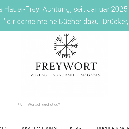
 Hauer-Frey. Achtung, seit Januar 2025
ell' dir gerne meine Bücher dazu! Drücker
Search
for:
DEN!
AKADEMIE All-IN
KURSE
BÜCHER & WE