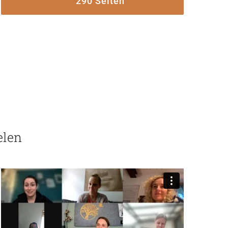
290 Seiten
elen