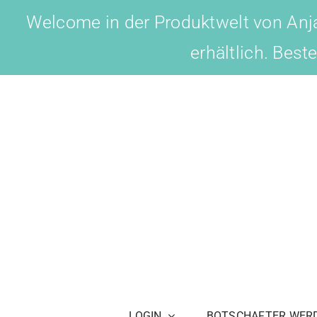
Skip
Welcome in der Produktwelt von Anja
to
erhältlich. Best
content
LOGIN
BOTSCHAFTER WER