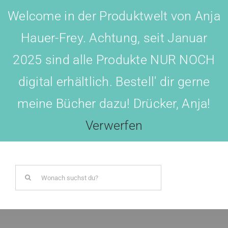
Skip
Welcome in der Produktwelt von Anja
to
Hauer-Frey. Achtung, seit Januar
content
2025 sind alle Produkte NUR NOCH
digital erhältlich. Bestell' dir gerne
meine Bücher dazu! Drücker, Anja!
Toggl
Navig
Verwerfen
LOGIN
Search
BOTSCHAFTER WERDEN!
for:
AKADEMIE All-IN