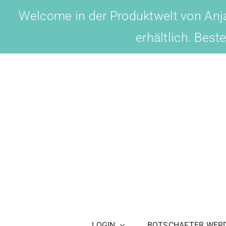
Skip
Welcome in der Produktwelt von Anja
to
erhältlich. Best
content
LOGIN
BOTSCHAFTER WER