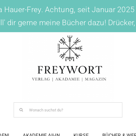
 Hauer-Frey. Achtung, seit Januar 2025
ell' dir gerne meine Bücher dazu! Drücker
Search
for:
DEN!
AKADEMIE All-IN
KURSE
BÜCHER & WE