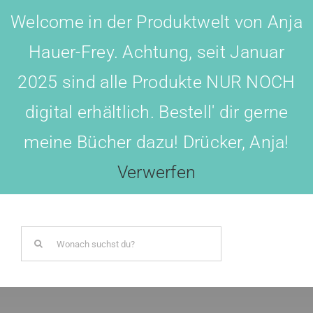
Skip
Welcome in der Produktwelt von Anja
to
Hauer-Frey. Achtung, seit Januar
content
2025 sind alle Produkte NUR NOCH
digital erhältlich. Bestell' dir gerne
meine Bücher dazu! Drücker, Anja!
Toggl
Navig
Verwerfen
LOGIN
Search
BOTSCHAFTER WERDEN!
for:
AKADEMIE All-IN